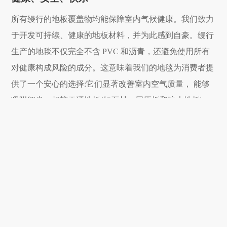
所有缦行的地板覆盖物均能保障室内气候健康。我们致力
于开发可持续、健康的地板材料，并为此感到自豪。缦行
生产的地毯不仅完全不含 PVC 和沥⻘，还避免使用所有
对健康构成⻛险的成分。这意味着我们的地毯为消费者提
供了一个安心的选择:它们显著改善室内空气质量， 能够
吸附细尘，相较于硬地板(如石材、层压板和镶木地板)，
有效减少空气中细尘量超过 50%。
通过这些努力，缦行希望为消费者创造一个更健康、安全
的生活环境，让每一位使用缦行地毯的人都能感受到生活
的快乐与舒适。我们将继续努力，在环保与健康的道路上
不断前行。